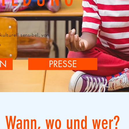
kulturell sensibel, von
n
ON
PRESSE
Wann, wo und wer?