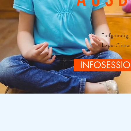
Tiefgründig, 
Expert*inne
INFOSESSI